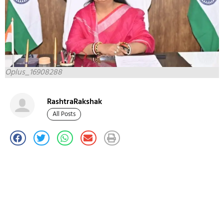
Oplus_16908288
RashtraRakshak
All Posts