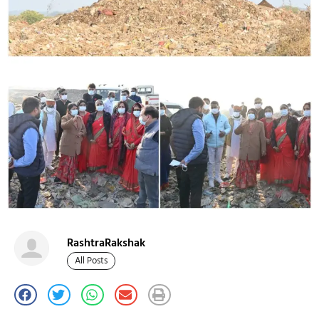
RashtraRakshak
All Posts