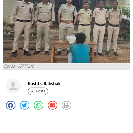
Oplus_16777216
RashtraRakshak
All Posts