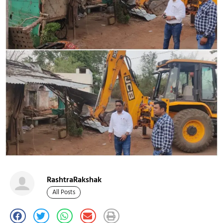
RashtraRakshak
All Posts