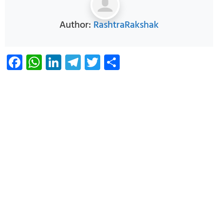
Author:
RashtraRakshak
Facebook
WhatsApp
LinkedIn
Telegram
Twitter
Share
Infoverse Academy