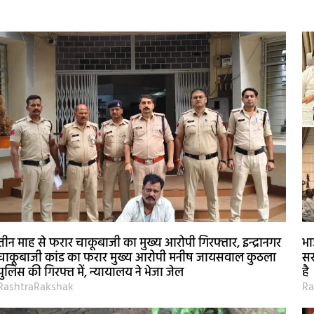
तीन माह से फरार चाकूबाजी का मुख्य आरोपी गिरफ्तार, इन्द्रानगर
भा
चाकूबाजी कांड का फरार मुख्य आरोपी मनीष जायसवाल कुठला
सर
पुलिस की गिरफ्त में, न्यायालय ने भेजा जेल
है
RashtraRakshak
Ra