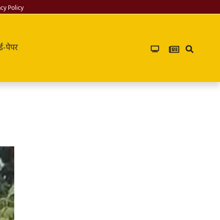
acy Policy
ई-पेपर
Infoverse
Academy