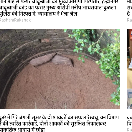
तीन माह से फरार चाकूबाजी का मुख्य आरोपी गिरफ्तार, इन्द्रानगर
भा
चाकूबाजी कांड का फरार मुख्य आरोपी मनीष जायसवाल कुठला
सर
पुलिस की गिरफ्त में, न्यायालय ने भेजा जेल
है
RashtraRakshak
Ra
कुएं में गिरे जंगली सूअर के दो शावकों का सफल रेस्क्यू, वन विभाग
कट
ने की त्वरित कार्रवाई, दोनों शावकों को सुरक्षित निकालकर
वि
प्राकृतिक आवास में छोड़ा
Ra