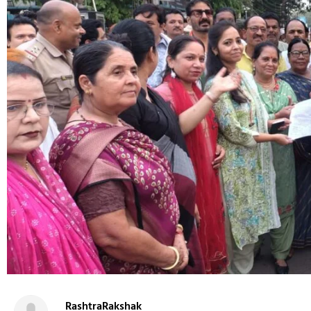
RashtraRakshak