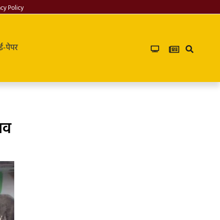
acy Policy
ई-पेपर
नाव
PG in saket