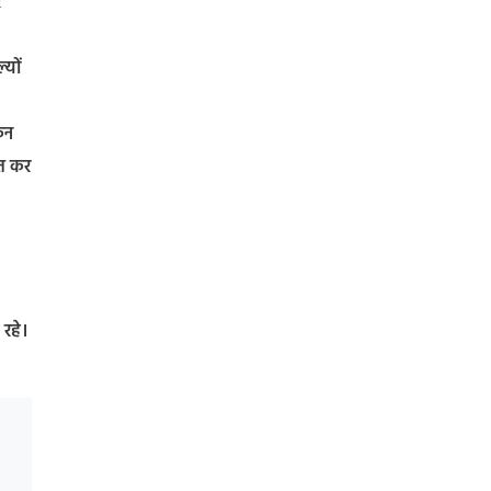
र
्यों
िन
्त कर
 रहे।