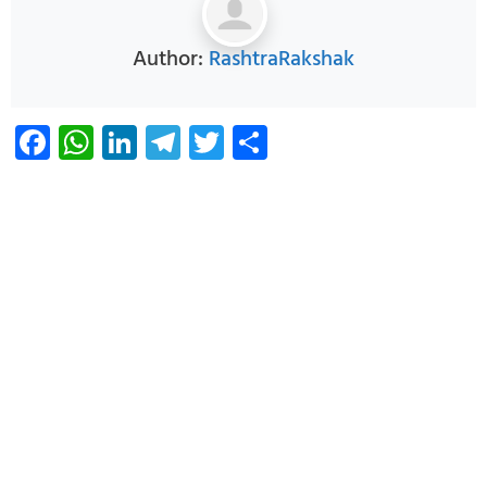
Author:
RashtraRakshak
Facebook
WhatsApp
LinkedIn
Telegram
Twitter
Share
Infoverse Academy