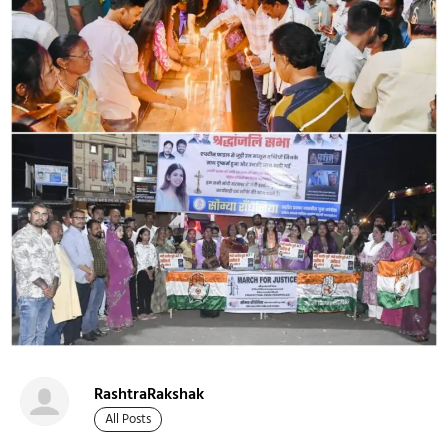
RashtraRakshak
All Posts