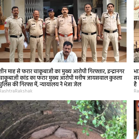
तीन माह से फरार चाकूबाजी का मुख्य आरोपी गिरफ्तार, इन्द्रानगर
भा
चाकूबाजी कांड का फरार मुख्य आरोपी मनीष जायसवाल कुठला
सर
पुलिस की गिरफ्त में, न्यायालय ने भेजा जेल
है
RashtraRakshak
Ra