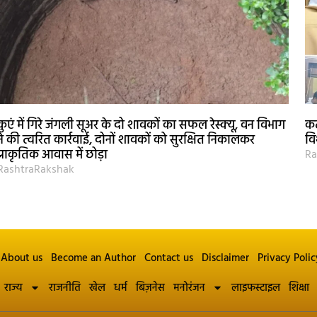
कुएं में गिरे जंगली सूअर के दो शावकों का सफल रेस्क्यू, वन विभाग
कट
ने की त्वरित कार्रवाई, दोनों शावकों को सुरक्षित निकालकर
वि
प्राकृतिक आवास में छोड़ा
Ra
RashtraRakshak
About us
Become an Author
Contact us
Disclaimer
Privacy Polic
राज्य
राजनीति
खेल
धर्म
बिज़नेस
मनोरंजन
लाइफस्टाइल
शिक्षा