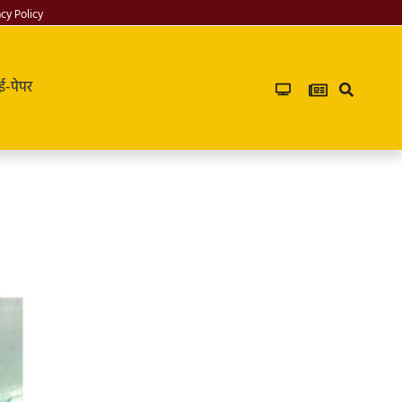
acy Policy
ई-पेपर
Infoverse
Academy