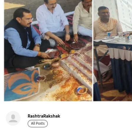
RashtraRakshak
All Posts