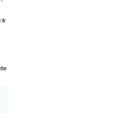
म के
अशोक