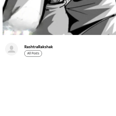
RashtraRakshak
All Posts