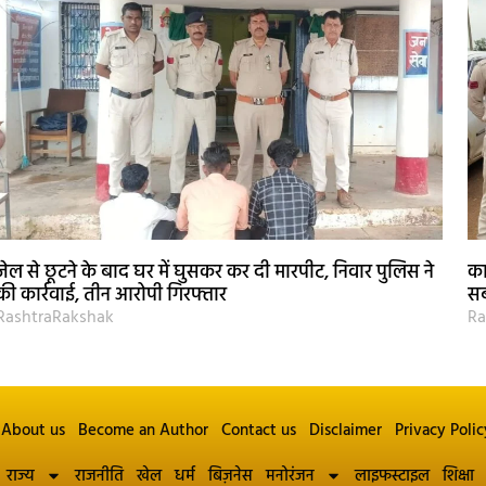
जेल से छूटने के बाद घर में घुसकर कर दी मारपीट, निवार पुलिस ने
का
की कार्रवाई, तीन आरोपी गिरफ्तार
सब
RashtraRakshak
Ra
About us
Become an Author
Contact us
Disclaimer
Privacy Polic
राज्य
राजनीति
खेल
धर्म
बिज़नेस
मनोरंजन
लाइफस्टाइल
शिक्षा