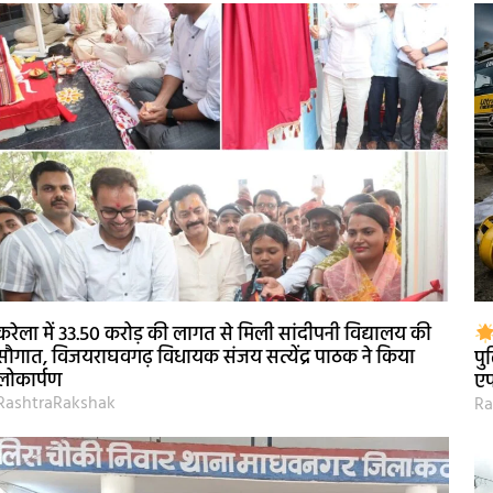
करेला में 33.50 करोड़ की लागत से मिली सांदीपनी विद्यालय की
सौगात, विजयराघवगढ़ विधायक संजय सत्येंद्र पाठक ने किया
पु
लोकार्पण
ए
RashtraRakshak
Ra