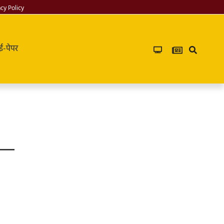
acy Policy
ई-पेपर
Infoverse
Academy