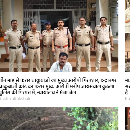
तीन माह से फरार चाकूबाजी का मुख्य आरोपी गिरफ्तार, इन्द्रानगर
भा
चाकूबाजी कांड का फरार मुख्य आरोपी मनीष जायसवाल कुठला
सर
पुलिस की गिरफ्त में, न्यायालय ने भेजा जेल
है
RashtraRakshak
Ra