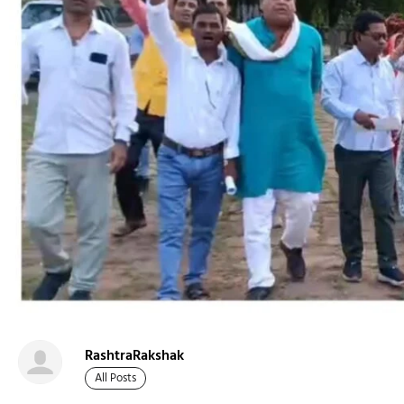
RashtraRakshak
All Posts