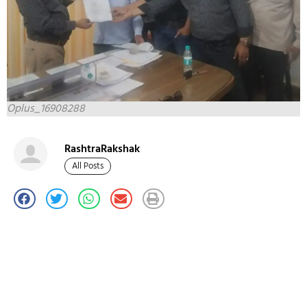
Oplus_16908288
RashtraRakshak
All Posts