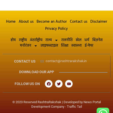
Home
About us
Become an Author
Contact us
Disclaimer
Privacy Policy
होम
राष्ट्रीय
अंतर्राष्ट्रीय
राज्य
राजनीति
खेल
धर्म
बिज़नेस
मनोरंजन
लाइफस्टाइल
शिक्षा
स्वास्थ्य
ई-पेपर
contact@rashtrarakshak.in
CONTACT US
DOWNLOAD OUR APP
FOLLOW US ON
© 2023 Reserved RashtraRakshak | Developed by
News Portal
Development Company
-
Traffic Tail