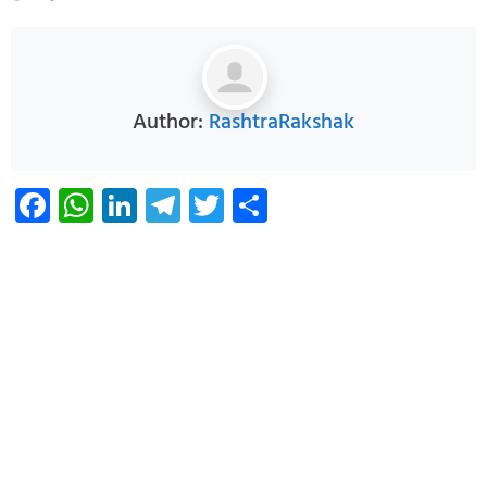
Author:
RashtraRakshak
Facebook
WhatsApp
LinkedIn
Telegram
Twitter
Share
Infoverse Academy