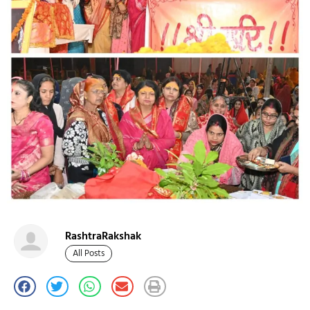
RashtraRakshak
All Posts