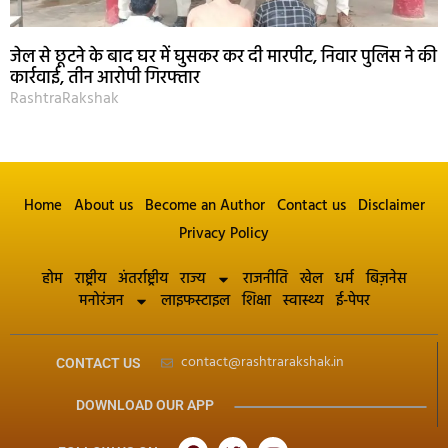
जेल से छूटने के बाद घर में घुसकर कर दी मारपीट, निवार पुलिस ने की
कार्रवाई, तीन आरोपी गिरफ्तार
RashtraRakshak
Home
About us
Become an Author
Contact us
Disclaimer
Privacy Policy
होम
राष्ट्रीय
अंतर्राष्ट्रीय
राज्य
राजनीति
खेल
धर्म
बिज़नेस
मनोरंजन
लाइफस्टाइल
शिक्षा
स्वास्थ्य
ई-पेपर
contact@rashtrarakshak.in
CONTACT US
DOWNLOAD OUR APP