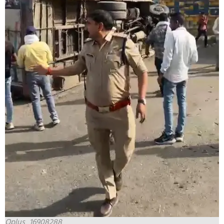
Oplus_16908288