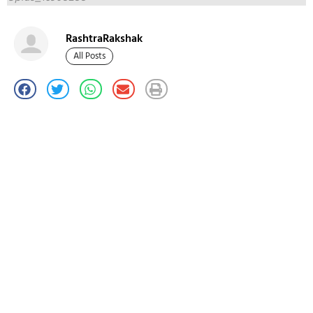
RashtraRakshak
All Posts