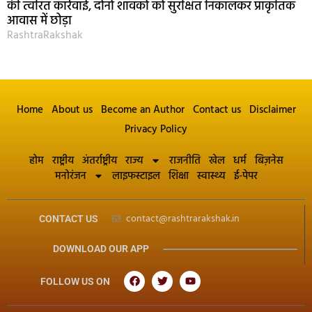
की त्वरित कार्रवाई, दोनों शावकों को सुरक्षित निकालकर प्राकृतिक
आवास में छोड़ा
RashtraRakshak
Home
About us
Become an Author
Contact us
Disclaimer
Privacy Policy
होम
राष्ट्रीय
अंतर्राष्ट्रीय
राज्य
राजनीति
खेल
धर्म
बिज़नेस
मनोरंजन
लाइफस्टाइल
शिक्षा
स्वास्थ्य
ई-पेपर
contact@rashtrarakshak.in
CONTACT US
DOWNLOAD OUR APP
FOLLOW US ON