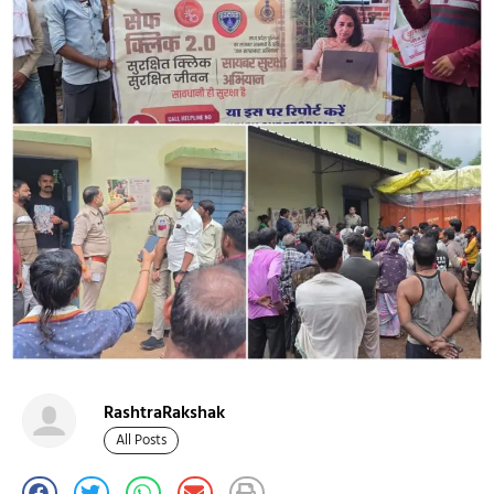
RashtraRakshak
All Posts