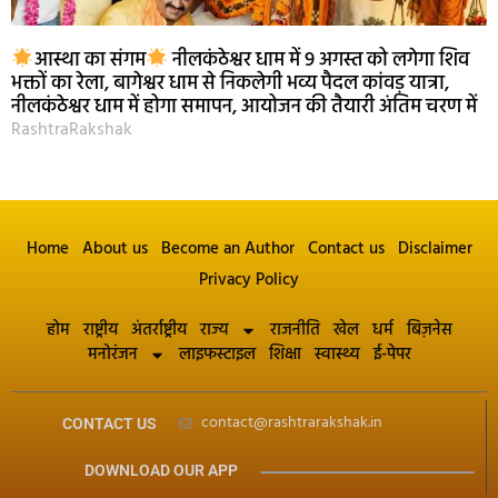
आस्था का संगम
नीलकंठेश्वर धाम में 9 अगस्त को लगेगा शिव
भक्तों का रेला, बागेश्वर धाम से निकलेगी भव्य पैदल कांवड़ यात्रा,
नीलकंठेश्वर धाम में होगा समापन, आयोजन की तैयारी अंतिम चरण में
RashtraRakshak
Home
About us
Become an Author
Contact us
Disclaimer
Privacy Policy
होम
राष्ट्रीय
अंतर्राष्ट्रीय
राज्य
राजनीति
खेल
धर्म
बिज़नेस
मनोरंजन
लाइफस्टाइल
शिक्षा
स्वास्थ्य
ई-पेपर
contact@rashtrarakshak.in
CONTACT US
DOWNLOAD OUR APP