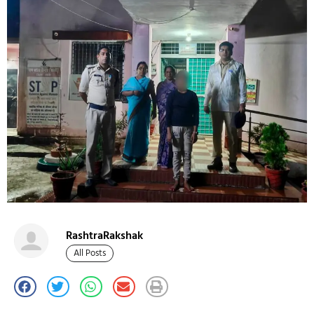
RashtraRakshak
All Posts