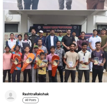
RashtraRakshak
All Posts