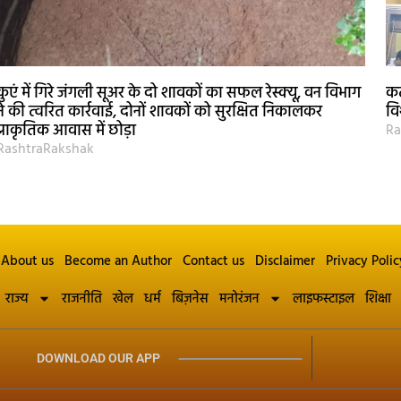
कुएं में गिरे जंगली सूअर के दो शावकों का सफल रेस्क्यू, वन विभाग
कट
ने की त्वरित कार्रवाई, दोनों शावकों को सुरक्षित निकालकर
वि
प्राकृतिक आवास में छोड़ा
Ra
RashtraRakshak
About us
Become an Author
Contact us
Disclaimer
Privacy Polic
राज्य
राजनीति
खेल
धर्म
बिज़नेस
मनोरंजन
लाइफस्टाइल
शिक्षा
DOWNLOAD OUR APP