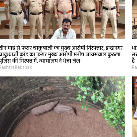
तीन माह से फरार चाकूबाजी का मुख्य आरोपी गिरफ्तार, इन्द्रानगर
भा
चाकूबाजी कांड का फरार मुख्य आरोपी मनीष जायसवाल कुठला
सर
पुलिस की गिरफ्त में, न्यायालय ने भेजा जेल
है
RashtraRakshak
Ra