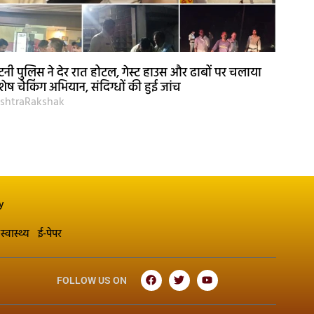
नी पुलिस ने देर रात होटल, गेस्ट हाउस और ढाबों पर चलाया
शेष चेकिंग अभियान, संदिग्धों की हुई जांच
shtraRakshak
y
स्वास्थ्य
ई-पेपर
FOLLOW US ON