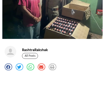
RashtraRakshak
All Posts