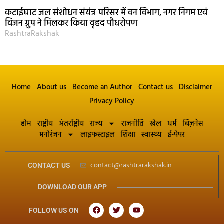
कटाईघाट जल संशोधन संयंत्र परिसर में वन विभाग, नगर निगम एवं
विजन ग्रुप ने मिलकर किया वृहद पौधरोपण
RashtraRakshak
Home
About us
Become an Author
Contact us
Disclaimer
Privacy Policy
होम
राष्ट्रीय
अंतर्राष्ट्रीय
राज्य
राजनीति
खेल
धर्म
बिज़नेस
मनोरंजन
लाइफस्टाइल
शिक्षा
स्वास्थ्य
ई-पेपर
contact@rashtrarakshak.in
CONTACT US
DOWNLOAD OUR APP
FOLLOW US ON