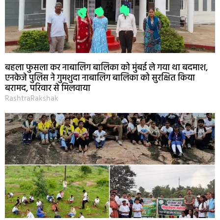
बहला फुसला कर नाबालिग बालिका को मुंबई ले गया था बदमाश,
एनकेजे पुलिस ने गुमशुदा नाबालिग बालिका को सुरक्षित किया
बरामद, परिवार से मिलवाया
RashtraRakshak