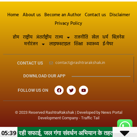
Home
About us
Become an Author
Contact us
Disclaimer
Privacy Policy
होम
राष्ट्रीय
अंतर्राष्ट्रीय
राज्य
राजनीति
खेल
धर्म
बिज़नेस
मनोरंजन
लाइफस्टाइल
शिक्षा
स्वास्थ्य
ई-पेपर
contact@rashtrarakshak.in
CONTACT US
DOWNLOAD OUR APP
FOLLOW US ON
© 2023 Reserved RashtraRakshak | Developed by
News Portal
Development Company
-
Traffic Tail
 जल गंगा संवर्धन अभियान के तहत महापौर के निर्देशन में नगर न
05:39