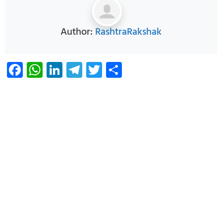
Author:
RashtraRakshak
Facebook
WhatsApp
LinkedIn
Telegram
Twitter
Share
Infoverse Academy