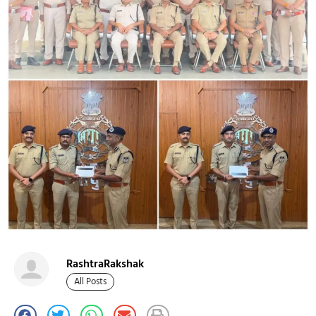
RashtraRakshak
All Posts