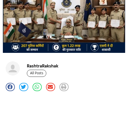
RashtraRakshak
All Posts