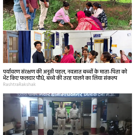
पर्यावरण संरक्षण की अनूठी पहल, नवजात बच्चों के माता-पिता को
भेंट किए फलदार पौधे, बच्चे की तरह पालने का लिया संकल्प
RashtraRakshak