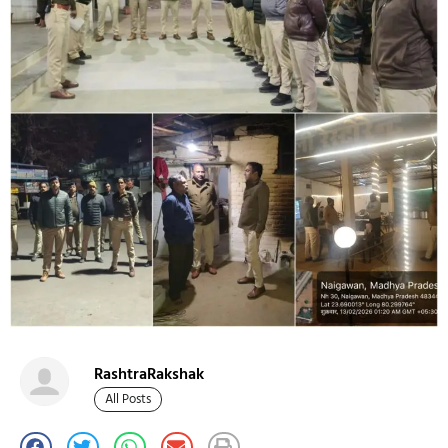
RashtraRakshak
All Posts