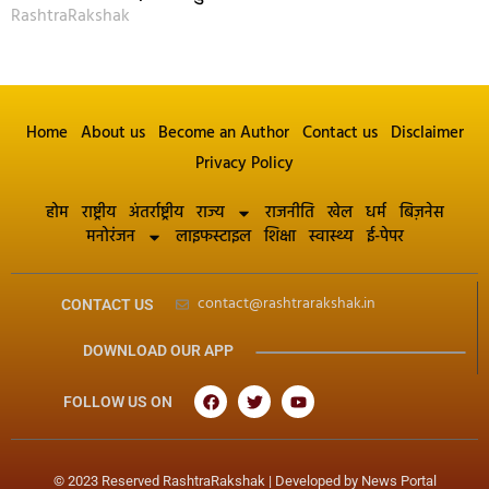
RashtraRakshak
Home
About us
Become an Author
Contact us
Disclaimer
Privacy Policy
होम
राष्ट्रीय
अंतर्राष्ट्रीय
राज्य
राजनीति
खेल
धर्म
बिज़नेस
मनोरंजन
लाइफस्टाइल
शिक्षा
स्वास्थ्य
ई-पेपर
contact@rashtrarakshak.in
CONTACT US
DOWNLOAD OUR APP
FOLLOW US ON
© 2023 Reserved RashtraRakshak | Developed by
News Portal