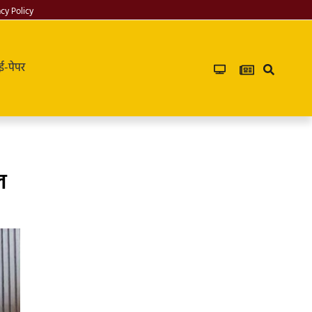
acy Policy
ई-पेपर
ल
Infoverse
Academy