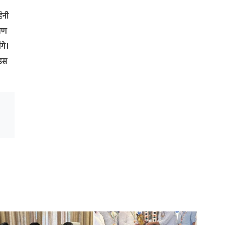
िनी
्रण
ंगे।
 इस