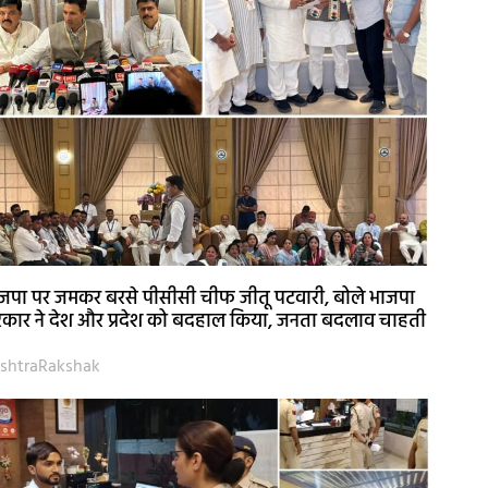
जपा पर जमकर बरसे पीसीसी चीफ जीतू पटवारी, बोले भाजपा
कार ने देश और प्रदेश को बदहाल किया, जनता बदलाव चाहती
shtraRakshak