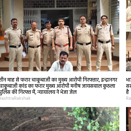
तीन माह से फरार चाकूबाजी का मुख्य आरोपी गिरफ्तार, इन्द्रानगर
भा
चाकूबाजी कांड का फरार मुख्य आरोपी मनीष जायसवाल कुठला
सर
पुलिस की गिरफ्त में, न्यायालय ने भेजा जेल
है
RashtraRakshak
Ra