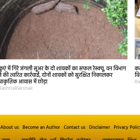
कुएं में गिरे जंगली सूअर के दो शावकों का सफल रेस्क्यू, वन विभाग
कट
ने की त्वरित कार्रवाई, दोनों शावकों को सुरक्षित निकालकर
वि
प्राकृतिक आवास में छोड़ा
Ra
RashtraRakshak
About us
Become an Author
Contact us
Disclaimer
Privacy Polic