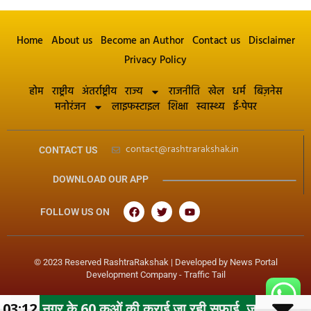
Home
About us
Become an Author
Contact us
Disclaimer
Privacy Policy
होम
राष्ट्रीय
अंतर्राष्ट्रीय
राज्य
राजनीति
खेल
धर्म
बिज़नेस
मनोरंजन
लाइफस्टाइल
शिक्षा
स्वास्थ्य
ई-पेपर
contact@rashtrarakshak.in
CONTACT US
DOWNLOAD OUR APP
FOLLOW US ON
© 2023 Reserved RashtraRakshak | Developed by
News Portal
Development Company
-
Traffic Tail
 के 60 कुओं की कराई जा रही सफाई, जल गंगा संवर्धन अभियान के 
03:12