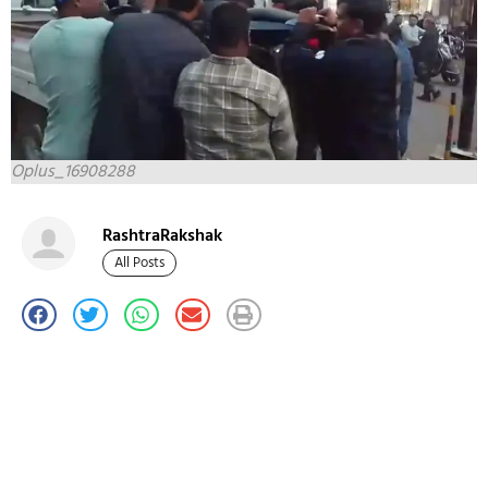
Oplus_16908288
RashtraRakshak
All Posts