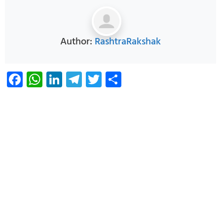
Author:
RashtraRakshak
Facebook
WhatsApp
LinkedIn
Telegram
Twitter
Share
Infoverse Academy