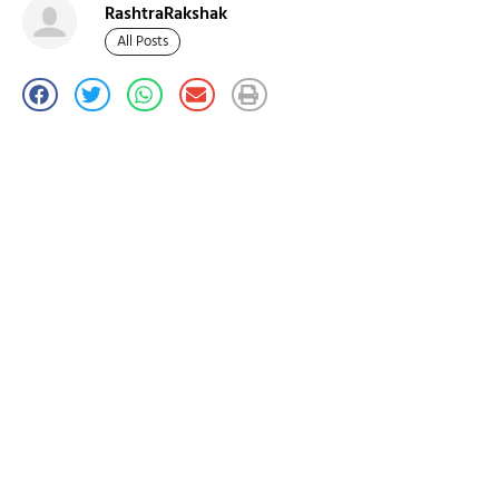
RashtraRakshak
All Posts