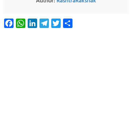
Author:
RashtraRakshak
Facebook
WhatsApp
LinkedIn
Telegram
Twitter
Share
Infoverse Academy