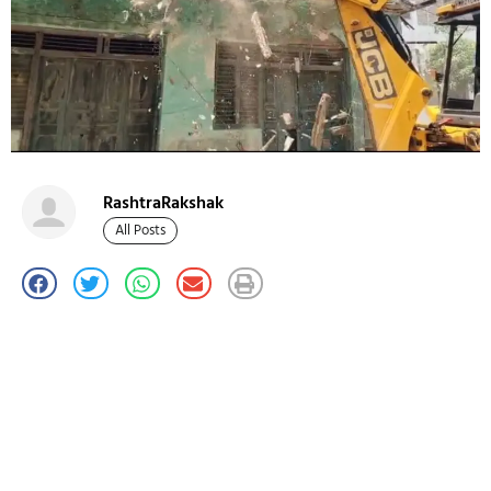
RashtraRakshak
All Posts