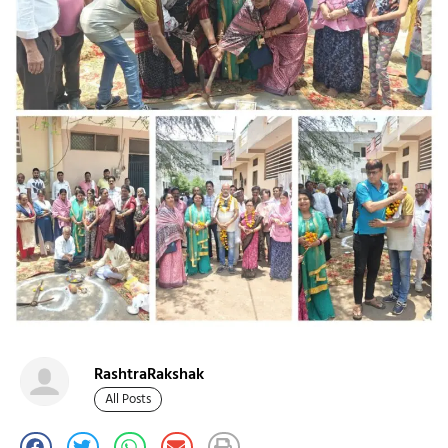
RashtraRakshak
All Posts