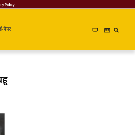
acy Policy
ई-पेपर
हू
PG in saket