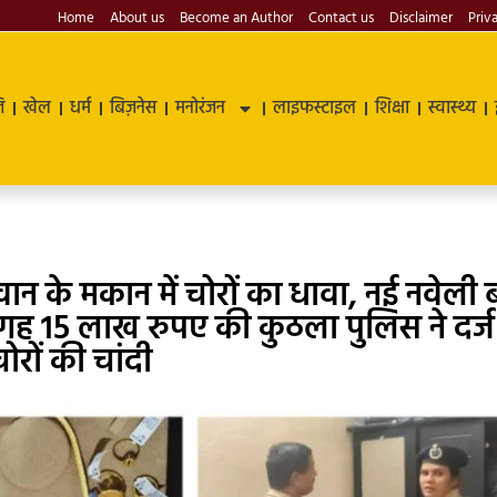
Home
About us
Become an Author
Contact us
Disclaimer
Priv
ि
खेल
धर्म
बिज़नेस
मनोरंजन
लाइफस्टाइल
शिक्षा
स्वास्थ्य
के मकान में चोरों का धावा, नई नवेली ब
जगह 15 लाख रुपए की कुठला पुलिस ने दर्ज
रों की चांदी