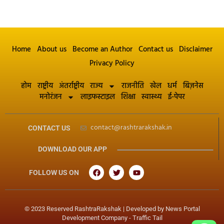
Home
About us
Become an Author
Contact us
Disclaimer
Privacy Policy
होम
राष्ट्रीय
अंतर्राष्ट्रीय
राज्य
राजनीति
खेल
धर्म
बिज़नेस
मनोरंजन
लाइफस्टाइल
शिक्षा
स्वास्थ्य
ई-पेपर
contact@rashtrarakshak.in
CONTACT US
DOWNLOAD OUR APP
FOLLOW US ON
© 2023 Reserved RashtraRakshak | Developed by
News Portal
Development Company
-
Traffic Tail