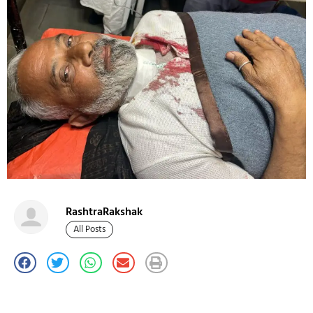
RashtraRakshak
All Posts