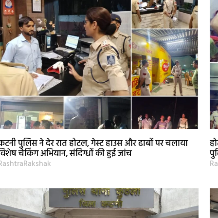
कटनी पुलिस ने देर रात होटल, गेस्ट हाउस और ढाबों पर चलाया
हो
विशेष चेकिंग अभियान, संदिग्धों की हुई जांच
पु
RashtraRakshak
Ra