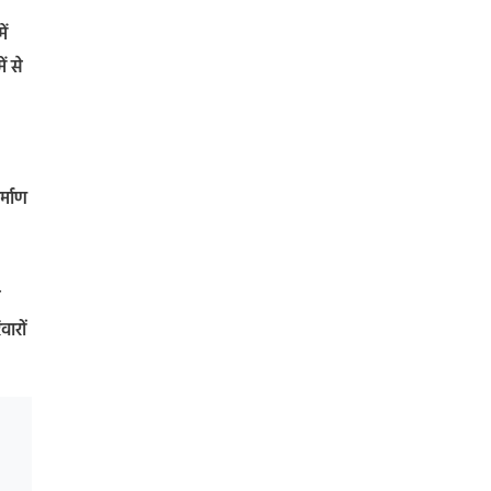
ें
ं से
र्माण
े
वारों