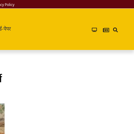
acy Policy
ई-पेपर
ष
PG in saket