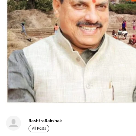
RashtraRakshak
All Posts