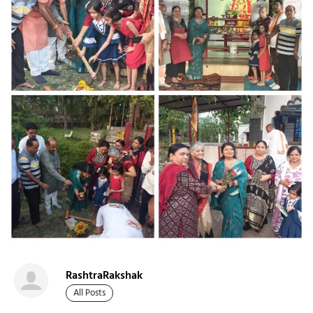
RashtraRakshak
All Posts