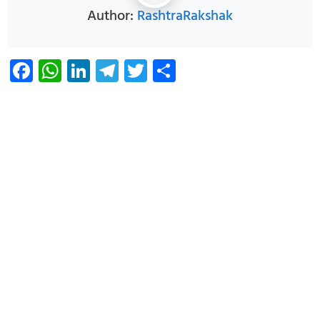
Author:
RashtraRakshak
Facebook
WhatsApp
LinkedIn
Telegram
Twitter
Share
Infoverse Academy