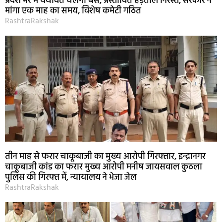
प्रदेश भर में यथावत चलेंगी बसें, प्रस्तावित हड़ताल निरस्त, सरकार ने
मांगा एक माह का समय, विशेष कमेटी गठित
RashtraRakshak
तीन माह से फरार चाकूबाजी का मुख्य आरोपी गिरफ्तार, इन्द्रानगर
चाकूबाजी कांड का फरार मुख्य आरोपी मनीष जायसवाल कुठला
पुलिस की गिरफ्त में, न्यायालय ने भेजा जेल
RashtraRakshak