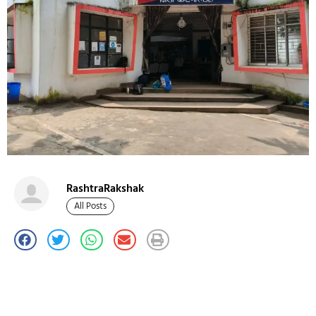
RashtraRakshak
All Posts