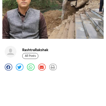
RashtraRakshak
All Posts