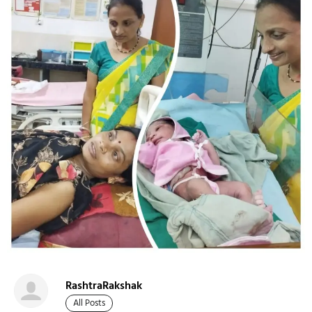
RashtraRakshak
All Posts