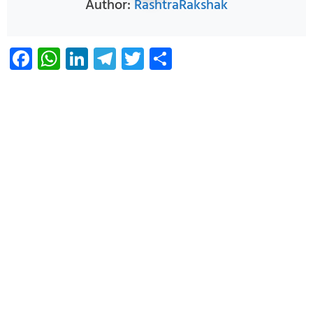
Author:
RashtraRakshak
Facebook
WhatsApp
LinkedIn
Telegram
Twitter
Share
Infoverse Academy