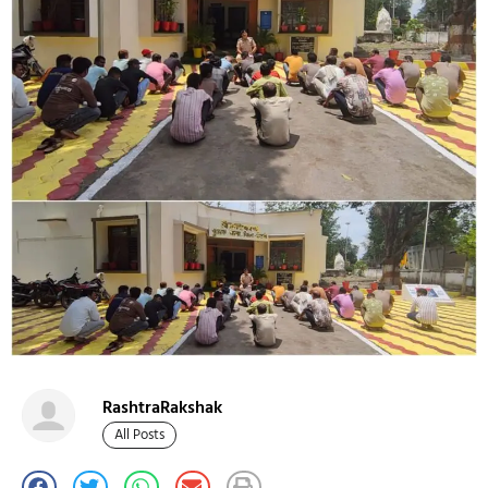
RashtraRakshak
All Posts