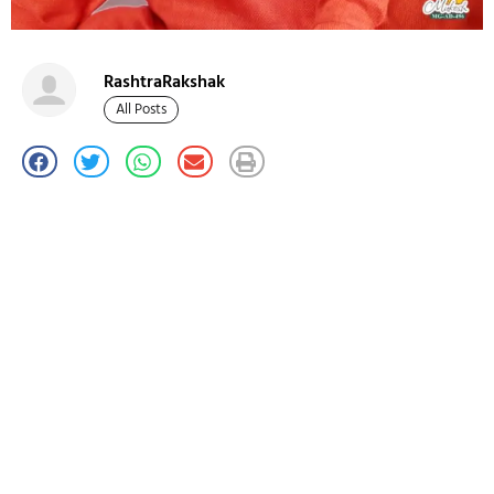
RashtraRakshak
All Posts