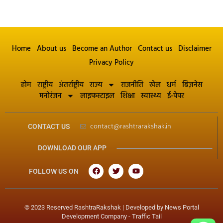
Home
About us
Become an Author
Contact us
Disclaimer
Privacy Policy
होम
राष्ट्रीय
अंतर्राष्ट्रीय
राज्य
राजनीति
खेल
धर्म
बिज़नेस
मनोरंजन
लाइफस्टाइल
शिक्षा
स्वास्थ्य
ई-पेपर
contact@rashtrarakshak.in
CONTACT US
DOWNLOAD OUR APP
FOLLOW US ON
© 2023 Reserved RashtraRakshak | Developed by
News Portal
Development Company
-
Traffic Tail