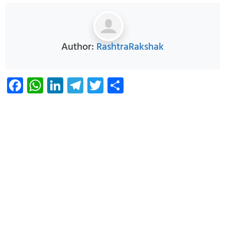
Author:
RashtraRakshak
Facebook
WhatsApp
LinkedIn
Telegram
Twitter
Share
Infoverse Academy