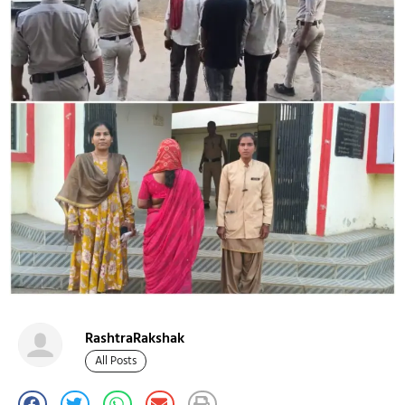
RashtraRakshak
All Posts