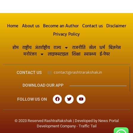
Home
About us
Become an Author
Contact us
Disclaimer
Privacy Policy
होम
राष्ट्रीय
अंतर्राष्ट्रीय
राज्य
राजनीति
खेल
धर्म
बिज़नेस
मनोरंजन
लाइफस्टाइल
शिक्षा
स्वास्थ्य
ई-पेपर
contact@rashtrarakshak.in
CONTACT US
DOWNLOAD OUR APP
FOLLOW US ON
© 2023 Reserved RashtraRakshak | Developed by
News Portal
Development Company
-
Traffic Tail