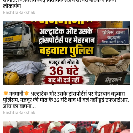
सौगात, विजयराघवगढ़ विधायक संजय सत्येंद्र पाठक ने किया
लोकार्पण
RashtraRakshak
मनमानी
अल्ट्राटेक और उसके ट्रांसपोर्टर्स पर मेहरबान बड़वारा
पुलिसम, मजदूर की मौत के 36 घंटे बाद भी दर्ज नहीं हुई एफआईआर,
जांच का बहाना…
RashtraRakshak