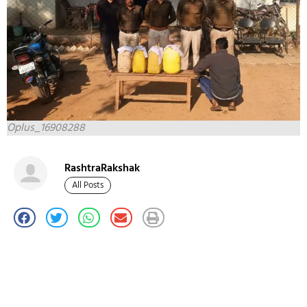
Oplus_16908288
RashtraRakshak
All Posts