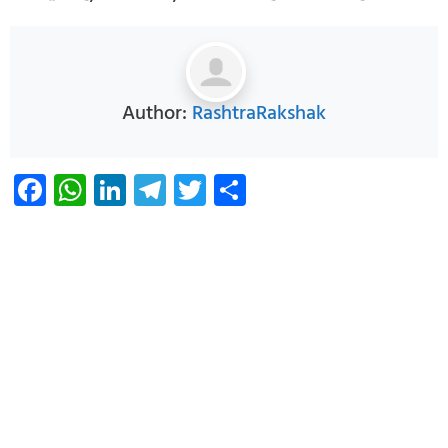
Author:
RashtraRakshak
Facebook
WhatsApp
LinkedIn
Telegram
Twitter
Share
PG in saket