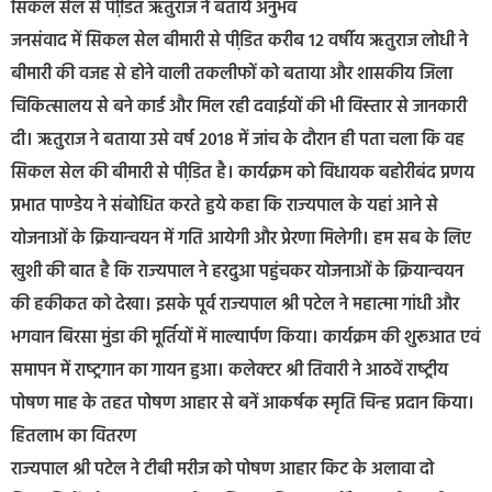
सिकल सेल से पीडि़त ऋतुराज ने बताये अनुभव
जनसंवाद में सिकल सेल बीमारी से पीडि़त करीब 12 वर्षीय ऋतुराज लोधी ने
बीमारी की वजह से होने वाली तकलीफों को बताया और शासकीय जिला
चिकित्‍सालय से बने कार्ड और मिल रही दवाईयों की भी विस्‍तार से जानकारी
दी। ऋतुराज ने बताया उसे वर्ष 2018 में जांच के दौरान ही पता चला कि वह
सिकल सेल की बीमारी से पीडि़त है। कार्यक्रम को विधायक बहोरीबंद प्रणय
प्रभात पाण्‍डेय ने संबोधित करते हुये कहा कि राज्‍यपाल के यहां आने से
योजनाओं के क्रियान्‍वयन में गति आयेगी और प्रेरणा मिलेगी। हम सब के लिए
खुशी की बात है कि राज्‍यपाल ने हरदुआ पहुंचकर योजनाओं के क्रियान्‍वयन
की हकीकत को देखा। इसके पूर्व राज्‍यपाल श्री पटेल ने महात्‍मा गांधी और
भगवान बिरसा मुंडा की मूर्तियों में माल्‍यार्पण किया। कार्यक्रम की शुरूआत एवं
समापन में राष्‍ट्रगान का गायन हुआ। कलेक्‍टर श्री तिवारी ने आठवें राष्‍ट्रीय
पोषण माह के तहत पोषण आहार से बनें आकर्षक स्मृति चिन्‍ह प्रदान किया।
हितलाभ का वितरण
राज्‍यपाल श्री पटेल ने टीबी मरीज को पोषण आहार किट के अलावा दो