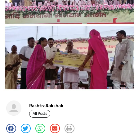
RashtraRakshak
All Posts