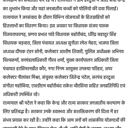
कार्यक्रम को संबोधित कर रहे थे। राज्यपाल ने ग्राम हरदुआ में आदि सेवा केन्द्र
का शुभारंभ किया और यहां जनजातीय बच्चों को पोलियो की दवा पिलाई।
राज्‍यपाल ने जनसंवाद के दौरान विभिन्‍न योजनाओं के हितग्राहियों को
हितलाभों का वितरण किया। इस अवसर पर विधायक संजय पाठक
विजयराघवगढ़, प्रणय प्रभात पांडे विधायक बहोरीबंद, धीरेंद्र बहादुर सिंह
विधायक बड़वारा, जिला पंचायत अध्‍यक्ष सुनीता रमेश मेहरा, भाजपा जिला
अध्यक्ष दीपक टंडन सोनी, कलेक्टर आशीष तिवारी, पुलिस अधीक्षक अभिनय
विश्‍वकर्मा, वनमंडलाधिकारी गौरव शर्मा, मुख्य कार्यपालन अधिकारी जिला
पंचायत हरसिमरनप्रीत कौर, नगर निगम आयुक्‍त तपस्‍या परिहार, अपर
कलेक्‍टर नीलांबर मिश्रा, संयुक्‍त कलेक्‍टर जितेन्द्र पटेल, सरपंच हरदुआ
संगीता महोबिया, एसडीएम बहोरीबंद राकेश चौरसिया सहित जनप्रतिनिधि एवं
अधिकारी उपस्थित रहे।
राज्यपाल श्री पटेल ने कहा कि केन्द्र और राज्य सरकार जनजातीय कल्याण के
लिए प्रतिबद्ध है। सरकार उनके स्वास्थ्य और सशक्तिकरण की दिशा में हर
संभव प्रयास कर रही है। उन्होंने कहा कि आम जनों को शासकीय योजनाओं की