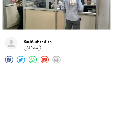
RashtraRakshak
All Posts