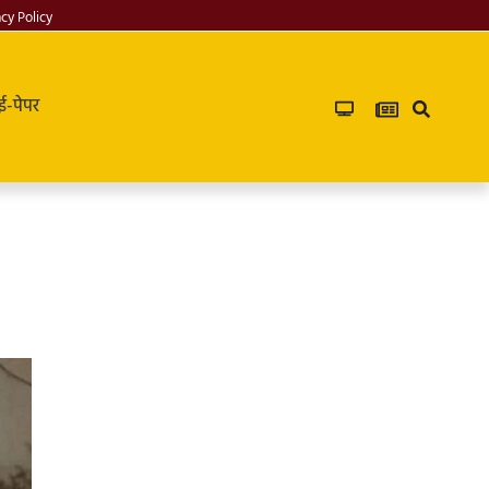
acy Policy
ई-पेपर
Infoverse
Academy