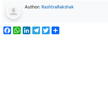
Author:
RashtraRakshak
Facebook
WhatsApp
LinkedIn
Telegram
Twitter
Share