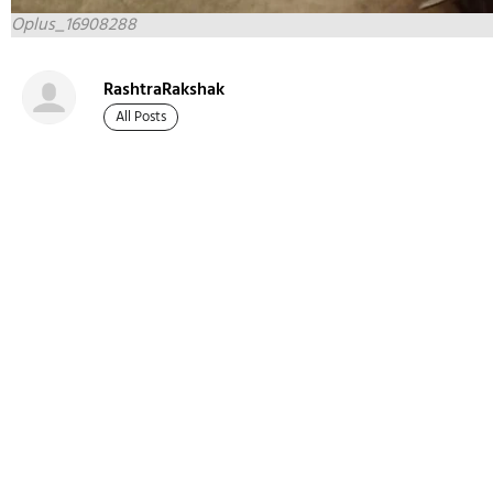
Oplus_16908288
RashtraRakshak
All Posts