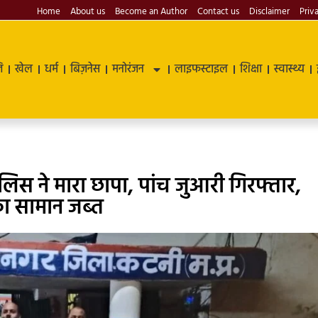
Home
About us
Become an Author
Contact us
Disclaimer
Priv
ि
खेल
धर्म
बिज़नेस
मनोरंजन
लाइफस्टाइल
शिक्षा
स्वास्थ्य
िस ने मारा छापा, पांच जुआरी गिरफ्तार,
 सामान जब्त