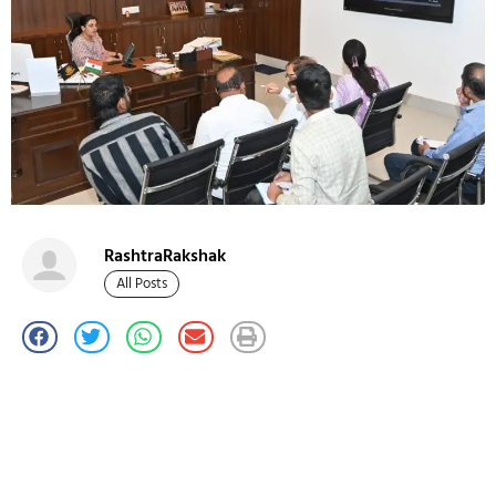
RashtraRakshak
All Posts