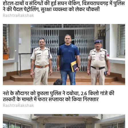
होटल-ढाबों व संदिग्धों की हुई सघन चेकिंग, विजयराघवगढ़ में पुलिस
ने की पैदल पेट्रोलिंग, सुरक्षा व्यवस्था को लेकर चौकसी
RashtraRakshak
नशे के सौदागर को कुठला पुलिस ने दबोचा, 2.6 किलो गांजे की
तस्करी के मामले में फरार सप्लायर को किया गिरफ्तार
RashtraRakshak