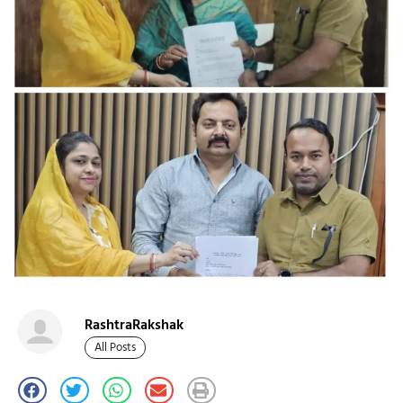
RashtraRakshak
All Posts