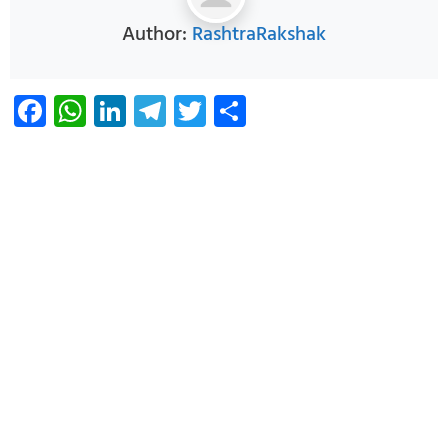
Author:
RashtraRakshak
Facebook
WhatsApp
LinkedIn
Telegram
Twitter
Share
Infoverse Academy