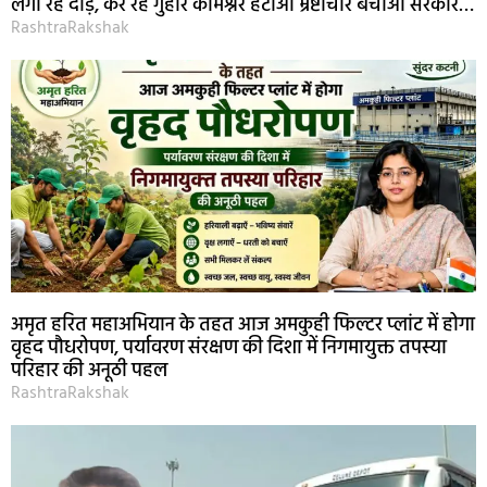
लगा रहे दौड़, कर रहे गुहार कमिश्नर हटाओ भ्रष्टाचार बचाओ सरकार…
RashtraRakshak
अमृत हरित महाअभियान के तहत आज अमकुही फिल्टर प्लांट में होगा
वृहद पौधरोपण, पर्यावरण संरक्षण की दिशा में निगमायुक्त तपस्या
परिहार की अनूठी पहल
RashtraRakshak