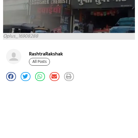
Oplus_16908288
RashtraRakshak
All Posts