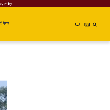
acy Policy
ई-पेपर
Infoverse
Academy