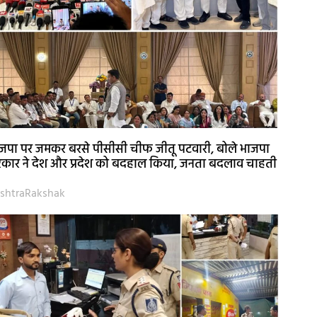
जपा पर जमकर बरसे पीसीसी चीफ जीतू पटवारी, बोले भाजपा
कार ने देश और प्रदेश को बदहाल किया, जनता बदलाव चाहती
shtraRakshak