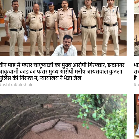
तीन माह से फरार चाकूबाजी का मुख्य आरोपी गिरफ्तार, इन्द्रानगर
भा
चाकूबाजी कांड का फरार मुख्य आरोपी मनीष जायसवाल कुठला
सर
पुलिस की गिरफ्त में, न्यायालय ने भेजा जेल
है
RashtraRakshak
Ra