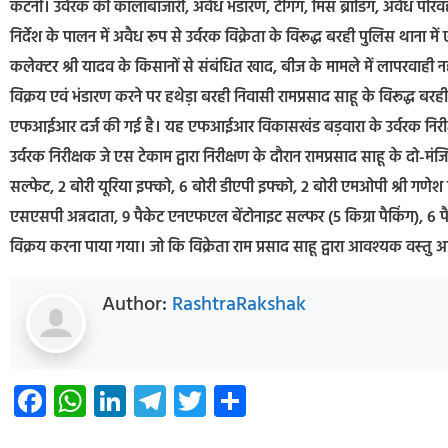
कटनी। उर्वरक की कालाबाजारी, अवैध भंडारण, टैगिंग, मिस ब्रांडिंग, अवैध परि
निर्देश के पालन में अवैध रूप से उर्वरक विक्रेता के विरूद्ध बरही पुलिस थाना
कलेक्‍टर श्री यादव के किसानों से संबंधित खाद, बीज के मामले में लापरवाही नही
विक्रय एवं भंडारण करने पर हथेड़ा बरही निवासी रामप्रसाद साहू के विरूद्ध 
एफआईआर दर्ज की गई है। यह एफआईआर विकासखंड बड़वारा के उर्वरक निरीक्षक ज
उर्वरक निरीक्षक जे एस टेकाम द्वारा निरीक्षण के दौरान रामप्रसाद साहू के दो-मं
सल्‍फेट, 2 बोरी यूरिया इफ्को, 6 बोरी डीएपी इफ्को, 2 बोरी एमओपी श्री गणेश 
एसएसपी अन्नदाता, 9 पैकेट एनएफएल बेंटोनाइट सल्फर (5 किग्रा पैकिंग), 6 
विक्रय करना पाया गया। जो कि विक्रेता राम प्रसाद साहू द्वारा आवश्‍यक वस्‍तु 
Author:
RashtraRakshak
Facebook
WhatsApp
LinkedIn
Telegram
Twitter
Share