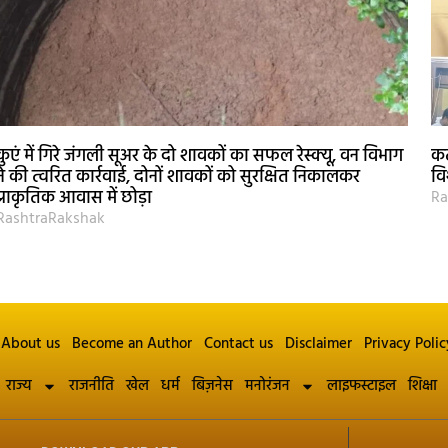
कुएं में गिरे जंगली सूअर के दो शावकों का सफल रेस्क्यू, वन विभाग
कट
ने की त्वरित कार्रवाई, दोनों शावकों को सुरक्षित निकालकर
वि
प्राकृतिक आवास में छोड़ा
Ra
RashtraRakshak
About us
Become an Author
Contact us
Disclaimer
Privacy Polic
राज्य
राजनीति
खेल
धर्म
बिज़नेस
मनोरंजन
लाइफस्टाइल
शिक्षा