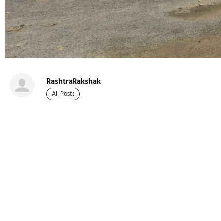
RashtraRakshak
All Posts