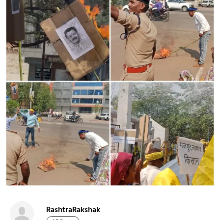
RashtraRakshak