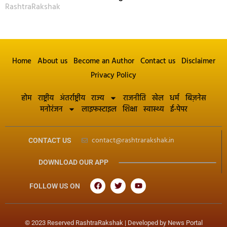
RashtraRakshak
Home
About us
Become an Author
Contact us
Disclaimer
Privacy Policy
होम
राष्ट्रीय
अंतर्राष्ट्रीय
राज्य
राजनीति
खेल
धर्म
बिज़नेस
मनोरंजन
लाइफस्टाइल
शिक्षा
स्वास्थ्य
ई-पेपर
contact@rashtrarakshak.in
CONTACT US
DOWNLOAD OUR APP
FOLLOW US ON
© 2023 Reserved RashtraRakshak | Developed by
News Portal