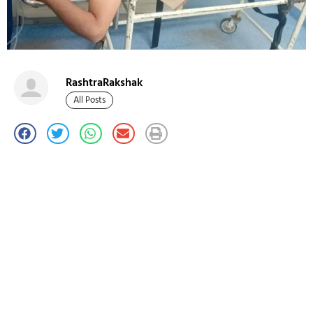
RashtraRakshak
All Posts