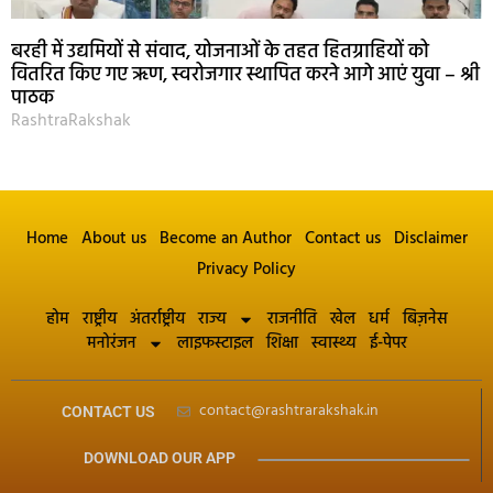
बरही में उद्यमियों से संवाद, योजनाओं के तहत हितग्राहियों को
वितरित किए गए ऋण, स्वरोजगार स्थापित करने आगे आएं युवा – श्री
पाठक
RashtraRakshak
Home
About us
Become an Author
Contact us
Disclaimer
Privacy Policy
होम
राष्ट्रीय
अंतर्राष्ट्रीय
राज्य
राजनीति
खेल
धर्म
बिज़नेस
मनोरंजन
लाइफस्टाइल
शिक्षा
स्वास्थ्य
ई-पेपर
contact@rashtrarakshak.in
CONTACT US
DOWNLOAD OUR APP