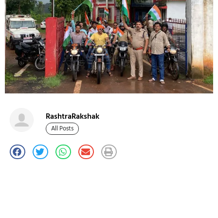
RashtraRakshak
All Posts