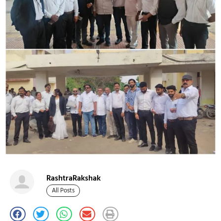
RashtraRakshak
All Posts