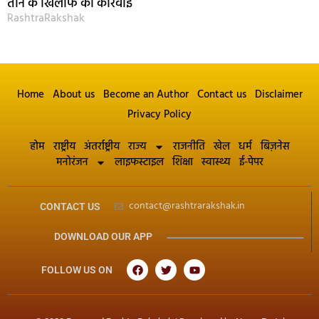
तीन के खिलाफ की कार्रवाई
RashtraRakshak
Home
About us
Become an Author
Contact us
Disclaimer
Privacy Policy
होम
राष्ट्रीय
अंतर्राष्ट्रीय
राज्य
राजनीति
खेल
धर्म
बिज़नेस
मनोरंजन
लाइफस्टाइल
शिक्षा
स्वास्थ्य
ई-पेपर
contact@rashtrarakshak.in
CONTACT US
DOWNLOAD OUR APP
FOLLOW US ON