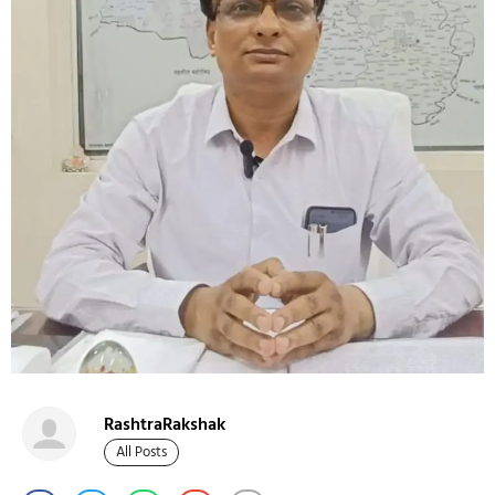
RashtraRakshak
All Posts