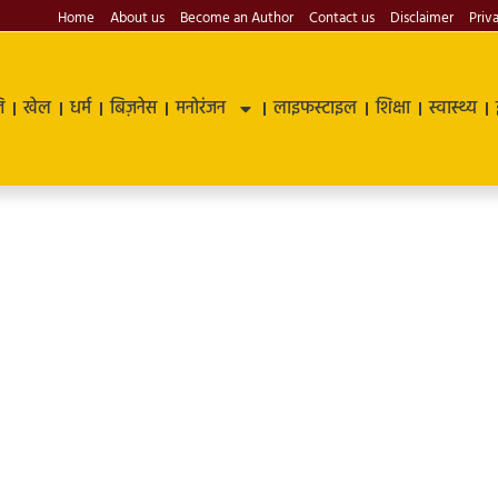
Home
About us
Become an Author
Contact us
Disclaimer
Priv
ि
खेल
धर्म
बिज़नेस
मनोरंजन
लाइफस्टाइल
शिक्षा
स्वास्थ्य