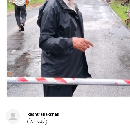
RashtraRakshak
All Posts