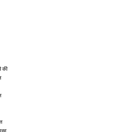
से की
न
त
बल
 वजह