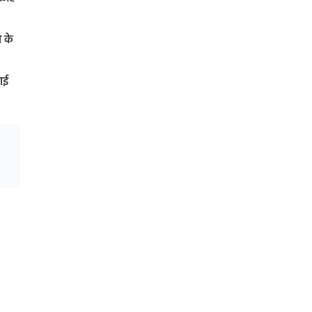
े के
गई