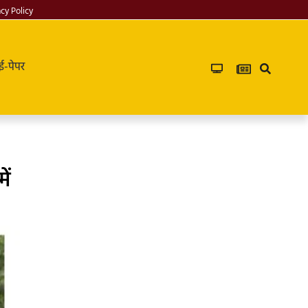
acy Policy
ई-पेपर
ें