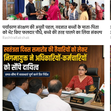
पर्यावरण संरक्षण की अनूठी पहल, नवजात बच्चों के माता-पिता
को भेंट किए फलदार पौधे, बच्चे की तरह पालने का लिया संकल्प
RashtraRakshak